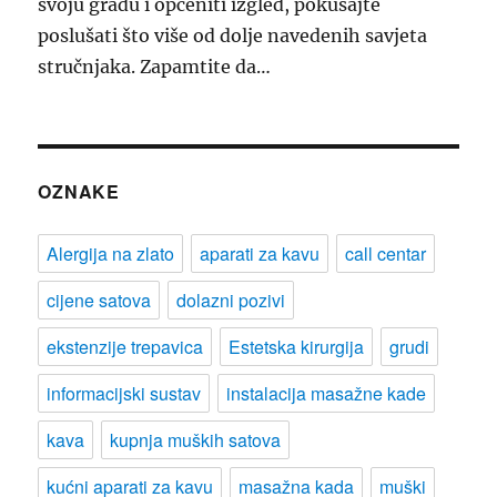
svoju građu i općeniti izgled, pokušajte
poslušati što više od dolje navedenih savjeta
stručnjaka. Zapamtite da…
OZNAKE
Alergija na zlato
aparati za kavu
call centar
cijene satova
dolazni pozivi
ekstenzije trepavica
Estetska kirurgija
grudi
informacijski sustav
instalacija masažne kade
kava
kupnja muških satova
kućni aparati za kavu
masažna kada
muški