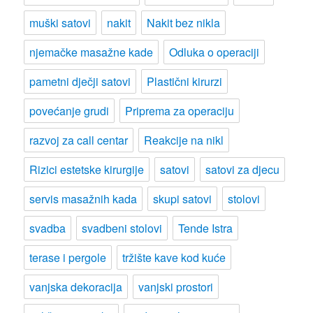
muški satovi
nakit
Nakit bez nikla
njemačke masažne kade
Odluka o operaciji
pametni dječji satovi
Plastični kirurzi
povećanje grudi
Priprema za operaciju
razvoj za call centar
Reakcije na nikl
Rizici estetske kirurgije
satovi
satovi za djecu
servis masažnih kada
skupi satovi
stolovi
svadba
svadbeni stolovi
Tende Istra
terase i pergole
tržište kave kod kuće
vanjska dekoracija
vanjski prostori