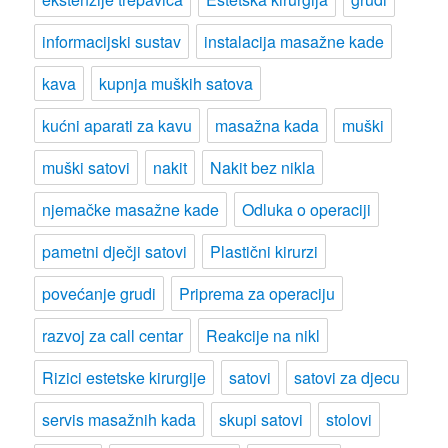
informacijski sustav
instalacija masažne kade
kava
kupnja muških satova
kućni aparati za kavu
masažna kada
muški
muški satovi
nakit
Nakit bez nikla
njemačke masažne kade
Odluka o operaciji
pametni dječji satovi
Plastični kirurzi
povećanje grudi
Priprema za operaciju
razvoj za call centar
Reakcije na nikl
Rizici estetske kirurgije
satovi
satovi za djecu
servis masažnih kada
skupi satovi
stolovi