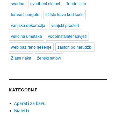
svadba
svadbeni stolovi
Tende Istra
terase i pergole
tržište kave kod kuće
vanjska dekoracija
vanjski prostori
veličina umetaka
vodoinstalater savjeti
web bazirano rješenje
zastori po narudžbi
Zlatni nakit
ženski satovi
KATEGORIJE
Aparati za kavu
Bialetti