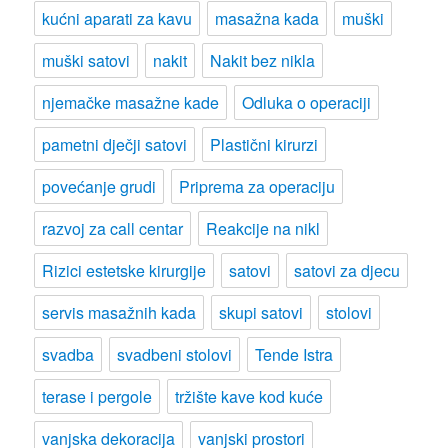
kućni aparati za kavu
masažna kada
muški
muški satovi
nakit
Nakit bez nikla
njemačke masažne kade
Odluka o operaciji
pametni dječji satovi
Plastični kirurzi
povećanje grudi
Priprema za operaciju
razvoj za call centar
Reakcije na nikl
Rizici estetske kirurgije
satovi
satovi za djecu
servis masažnih kada
skupi satovi
stolovi
svadba
svadbeni stolovi
Tende Istra
terase i pergole
tržište kave kod kuće
vanjska dekoracija
vanjski prostori