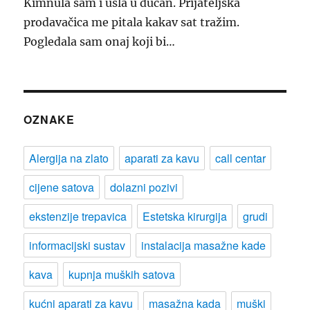
Kimnula sam i ušla u dućan. Prijateljska
prodavačica me pitala kakav sat tražim.
Pogledala sam onaj koji bi…
OZNAKE
Alergija na zlato
aparati za kavu
call centar
cijene satova
dolazni pozivi
ekstenzije trepavica
Estetska kirurgija
grudi
informacijski sustav
instalacija masažne kade
kava
kupnja muških satova
kućni aparati za kavu
masažna kada
muški