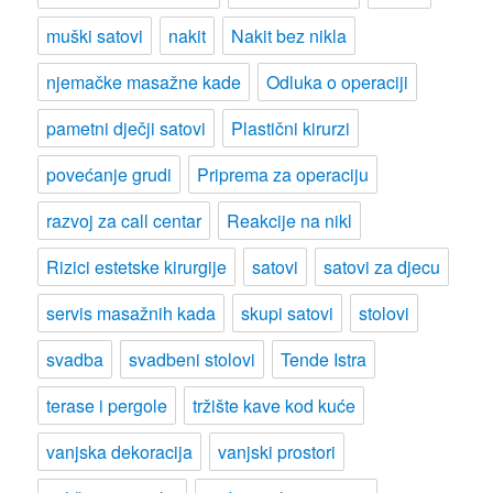
muški satovi
nakit
Nakit bez nikla
njemačke masažne kade
Odluka o operaciji
pametni dječji satovi
Plastični kirurzi
povećanje grudi
Priprema za operaciju
razvoj za call centar
Reakcije na nikl
Rizici estetske kirurgije
satovi
satovi za djecu
servis masažnih kada
skupi satovi
stolovi
svadba
svadbeni stolovi
Tende Istra
terase i pergole
tržište kave kod kuće
vanjska dekoracija
vanjski prostori