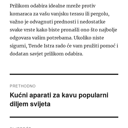
Prilikom odabira idealne mreže protiv
komaraca za vašu vanjsku terasu ili pergolu,
važno je odvagnuti prednosti i nedostatke
svake vrste kako biste pronašli ono što najbolje
odgovara vašim potrebama. Ukoliko niste
sigurni, Tende Istra rado će vam pružiti pomoć i
dodatan savjet prilikom odabira.
Navigacija
PRETHODNO
objava
Kućni aparati za kavu popularni
Prethodna
diljem svijeta
objava: