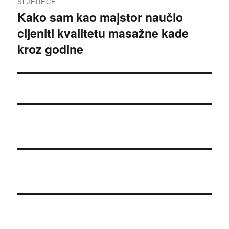
SLJEDEĆE
Kako sam kao majstor naučio
Sljedeća
cijeniti kvalitetu masažne kade
objava:
kroz godine