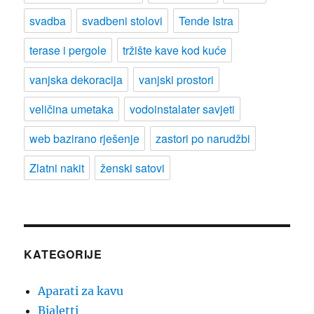
svadba
svadbeni stolovi
Tende Istra
terase i pergole
tržište kave kod kuće
vanjska dekoracija
vanjski prostori
veličina umetaka
vodoinstalater savjeti
web bazirano rješenje
zastori po narudžbi
Zlatni nakit
ženski satovi
KATEGORIJE
Aparati za kavu
Bialetti